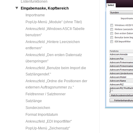
Listenfunktionen
Eingabemaske, Kopfbereich
Importname
PopUp-Menü „Module“ (ohne Titel)
Ankreuzfeld „Windows ASCII-Tabelle
benutzen“
Ankreuzfeld „Hintere Leerzeichen
entfernen“
Ankreuzfeld „Den ersten Datensatz
überspringen“
Ankreuzfeld „Benutze beim Import die
Satzlängendef.“
Ankreuzfeld „Ordne die Positionen der
externen Auftragsnummer zu.“
Feldtrenner / Satztrenner
Satzlänge
Sonderzeichen
Format Importdatum
Ankreuzfeld „EDI Importfilter“
PopUp-Menü „Zeichensatz“