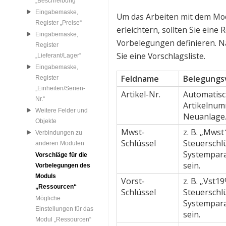
„Beschreibung“
Eingabemaske,
Um das Arbeiten mit dem Mod
Register „Preise“
erleichtern, sollten Sie eine 
Eingabemaske,
Vorbelegungen definieren. N
Register
Sie eine Vorschlagsliste.
„Lieferant/Lager“
Eingabemaske,
Feldname
Belegungs
Register
„Einheiten/Serien-
Artikel-Nr.
Automatisc
Nr.“
Artikelnum
Weitere Felder und
Neuanlage
Objekte
Mwst-
z. B. „Mwst
Verbindungen zu
Schlüssel
Steuerschl
anderen Modulen
Systempar
Vorschläge für die
sein.
Vorbelegungen des
Moduls
Vorst-
z. B. „Vst1
„Ressourcen“
Schlüssel
Steuerschl
Mögliche
Systempar
Einstellungen für das
sein.
Modul „Ressourcen“