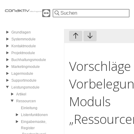
Grundlagen
Systemmodule
Kontaktmodule
Projektmodule
Vorschläge 
Buchhaltungsmodule
Marketingmodule
Lagermodule
Vorbelegun
Supportmodule
Leistungsmodule
Artikel
Moduls
Ressourcen
Einleitung
„Ressource
Listenfunktionen
Eingabemaske,
Register