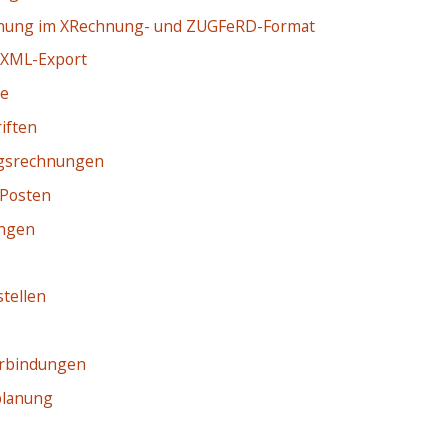
nung im XRechnung- und ZUGFeRD-Format
XML-Export
ge
iften
gsrechnungen
 Posten
ngen
tellen
rbindungen
planung