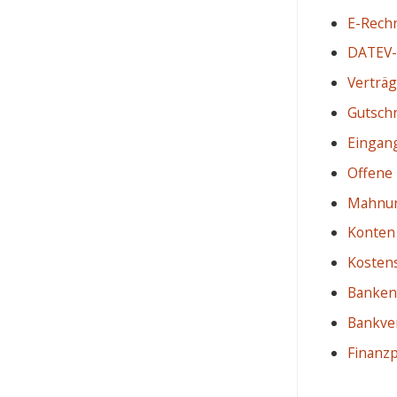
E-Rech
DATEV-
Verträ
Gutschr
Eingan
Offene
Mahnu
Konten
Kostens
Banken
Bankve
Finanz