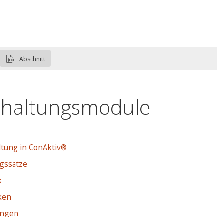
Abschnitt
haltungsmodule
ltung in ConAktiv®
gssätze
k
iken
ungen