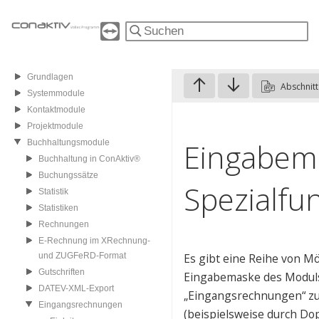
Grundlagen
Abschnitt
Systemmodule
Kontaktmodule
Projektmodule
Eingabem
Buchhaltungsmodule
Buchhaltung in ConAktiv®
Buchungssätze
Spezialfu
Statistik
Statistiken
Rechnungen
E-Rechnung im XRechnung-
und ZUGFeRD-Format
Es gibt eine Reihe von Mö
Gutschriften
Eingabemaske des Modul
DATEV-XML-Export
„Eingangsrechnungen“ z
Eingangsrechnungen
(beispielsweise durch Dop