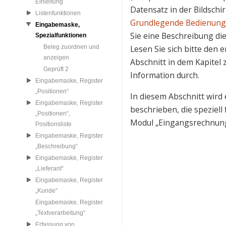
Einleitung
Datensatz in der Bildschirm
Listenfunktionen
Grundlegende Bedienun
Eingabemaske,
Sie eine Beschreibung di
Spezialfunktionen
Beleg zuordnen und
Lesen Sie sich bitte den
anzeigen
Abschnitt in dem Kapitel 
Geprüft 2
Information durch.
Eingabemaske, Register
„Positionen“
In diesem Abschnitt wird
Eingabemaske, Register
beschrieben, die speziell
„Positionen“,
Modul „Eingangsrechnunge
Positionsliste
Eingabemaske, Register
„Beschreibung“
Eingabemaske, Register
„Lieferant“
Eingabemaske, Register
„Kunde“
Eingabemaske, Register
„Textverarbeitung“
Erfassung von