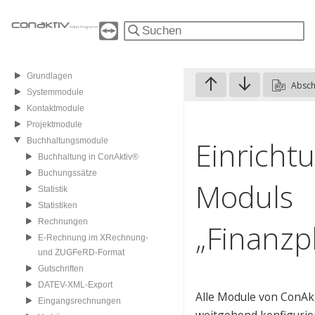
Grundlagen
Absch
Systemmodule
Kontaktmodule
Projektmodule
Einricht
Buchhaltungsmodule
Buchhaltung in ConAktiv®
Buchungssätze
Moduls
Statistik
Statistiken
Rechnungen
„Finanzp
E-Rechnung im XRechnung-
und ZUGFeRD-Format
Gutschriften
DATEV-XML-Export
Alle Module von ConAk
Eingangsrechnungen