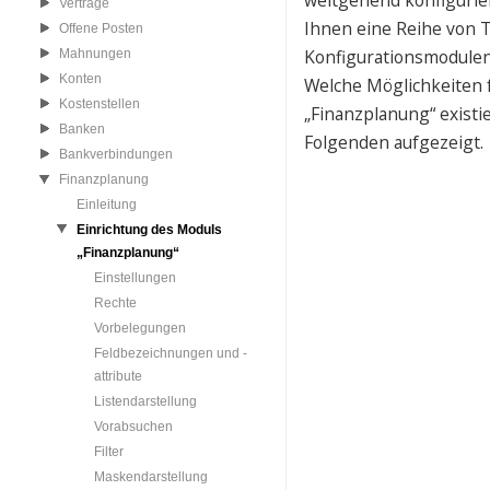
weitgehend konfigurie
Verträge
Ihnen eine Reihe von 
Offene Posten
Konfigurationsmodulen
Mahnungen
Konten
Welche Möglichkeiten 
Kostenstellen
„Finanzplanung“ existi
Banken
Folgenden aufgezeigt.
Bankverbindungen
Finanzplanung
Einleitung
Einrichtung des Moduls
„Finanzplanung“
Einstellungen
Rechte
Vorbelegungen
Feldbezeichnungen und -
attribute
Listendarstellung
Vorabsuchen
Filter
Maskendarstellung