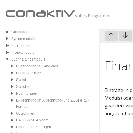
Grundlagen
Systemmodule
Kontaktmodule
Projektmodule
Fina
Buchhaltungsmodule
Buchhaltung in ConAktiv®
Buchungssätze
Statistik
Statistiken
Einträge in 
Rechnungen
Moduls) oder
E-Rechnung im XRechnung- und ZUGFeRD-
geändert wur
Format
angezeigt un
Gutschriften
DATEV-XML-Export
Eingangsrechnungen