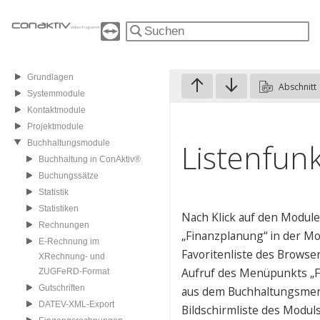
Grundlagen
Abschnitt
Systemmodule
Kontaktmodule
Projektmodule
Listenfun
Buchhaltungsmodule
Buchhaltung in ConAktiv®
Buchungssätze
Statistik
Statistiken
Nach Klick auf den Module
Rechnungen
„Finanzplanung“ in der Mo
E-Rechnung im
Favoritenliste des Browse
XRechnung- und
Aufruf des Menüpunkts „
ZUGFeRD-Format
Gutschriften
aus dem Buchhaltungsmenü
DATEV-XML-Export
Bildschirmliste des Modul