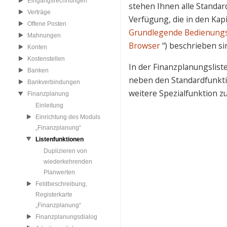
Eingangsrechnungen
stehen Ihnen alle Standar
Verträge
Verfügung, die in den Kapi
Offene Posten
Grundlegende Bedienung
Mahnungen
Browser
“) beschrieben si
Konten
Kostenstellen
In der Finanzplanungslist
Banken
neben den Standardfunkt
Bankverbindungen
weitere Spezialfunktion z
Finanzplanung
Einleitung
Einrichtung des Moduls
„Finanzplanung“
Listenfunktionen
Duplizieren von
wiederkehrenden
Planwerten
Feldbeschreibung,
Registerkarte
„Finanzplanung“
Finanzplanungsdialog